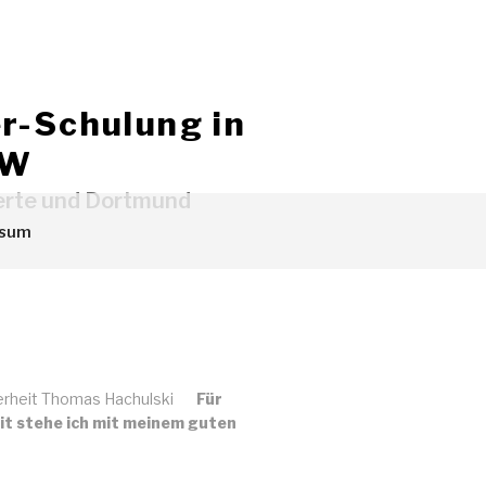
r-Schulung in
RW
werte und Dortmund
ssum
Für
eit stehe ich mit meinem guten