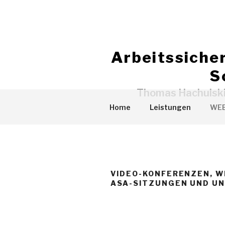
Zum
Inhalt
springen
Arbeitssiche
S
Thomas Hachulski 
Home
Leistungen
WEB
VIDEO-KONFERENZEN, W
ASA-SITZUNGEN UND U