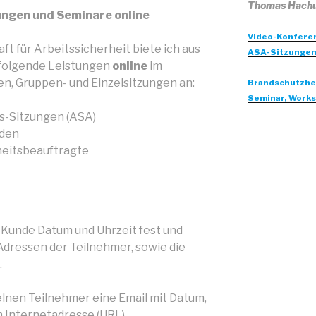
Thomas Hachu
ngen und Seminare online
Video-Konferen
ft für Arbeitssicherheit biete ich aus
ASA-Sitzungen
folgende Leistungen
online
im
, Gruppen- und Einzelsitzungen an:
Brandschutzhel
Seminar, Works
-Sitzungen (ASA)
den
heitsbeauftragte
 Kunde Datum und Uhrzeit fest und
dressen der Teilnehmer, sowie die
.
zelnen Teilnehmer eine Email mit Datum,
 Internetadresse (URL).