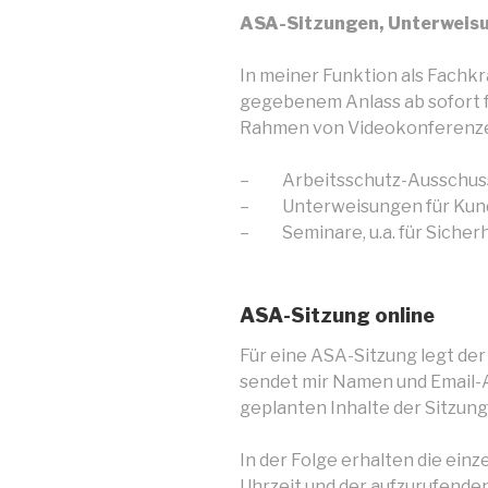
ASA-Sitzungen, Unterweisu
In meiner Funktion als Fachkra
gegebenem Anlass ab sofort 
Rahmen von Videokonferenzen
– Arbeitsschutz-Ausschuss
– Unterweisungen für Kun
– Seminare, u.a. für Sicher
ASA-Sitzung online
Für eine ASA-Sitzung legt der
sendet mir Namen und Email-A
geplanten Inhalte der Sitzung
In der Folge erhalten die ein
Uhrzeit und der aufzurufenden