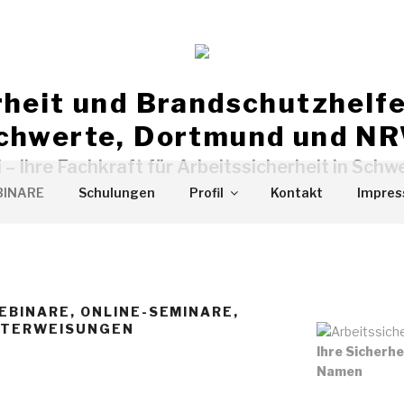
rheit und Brandschutzhelfe
chwerte, Dortmund und N
– Ihre Fachkraft für Arbeitssicherheit in Sch
INARE
Schulungen
Profil
Kontakt
Impre
EBINARE, ONLINE-SEMINARE,
NTERWEISUNGEN
Ihre Sicherh
Namen