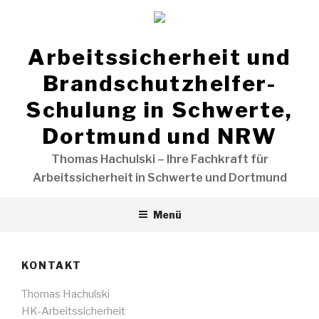
Zum
Inhalt
springen
Arbeitssicherheit und
Brandschutzhelfer-
Schulung in Schwerte,
Dortmund und NRW
Thomas Hachulski – Ihre Fachkraft für
Arbeitssicherheit in Schwerte und Dortmund
Menü
KONTAKT
Thomas Hachulski
HK-Arbeitssicherheit