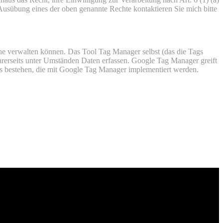
Ausübung eines der oben genannte Rechte kontaktieren Sie mich bitte
he verwalten können. Das Tool Tag Manager selbst (das die Tags
ihrerseits unter Umständen Daten erfassen. Google Tag Manager greift
s bestehen, die mit Google Tag Manager implementiert werden.