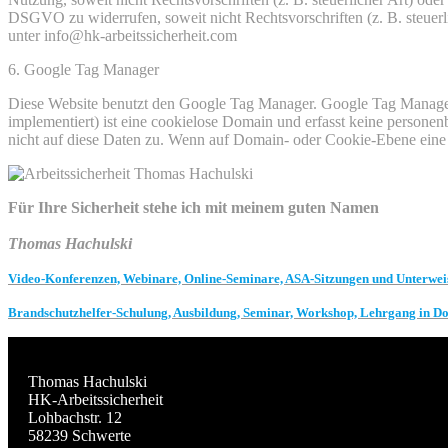
DSGVO zu widerrufen, soweit nicht Rechtsvorschriften (z. B. steuerl
unter info@hk-arbeitssicherheit.com
6. Google Tag Manager
Diese Website benutzt den Google Tag Manager. Google Tag Manager 
implementiert) ist eine cookielose Domain und erfasst keine persone
nicht auf diese Daten zu. Wenn auf Domain- oder Cookie-Ebene eine
Für Ihre Sicherheit stehe ich mit meinem guten Namen
Thomas Hachulski
Video-Konferenzen, Webinare, Online-Seminare, ASA-Sitzungen und Unterwe
Brandschutzhelfer-Schulung, Ausbildung, Seminar, Workshop, Lehrgang in 
Thomas Hachulski
HK-Arbeitssicherheit
Lohbachstr. 12
58239 Schwerte