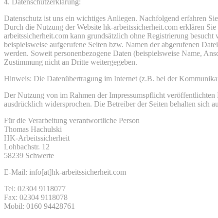
4. Datenschutzerklärung:
Datenschutz ist uns ein wichtiges Anliegen. Nachfolgend erfahren S
Durch die Nutzung der Website hk-arbeitssicherheit.com erklären Si
arbeitssicherheit.com kann grundsätzlich ohne Registrierung besuch
beispielsweise aufgerufene Seiten bzw. Namen der abgerufenen Datei,
werden. Soweit personenbezogene Daten (beispielsweise Name, Anschri
Zustimmung nicht an Dritte weitergegeben.
Hinweis: Die Datenübertragung im Internet (z.B. bei der Kommunikati
Der Nutzung von im Rahmen der Impressumspflicht veröffentlichten K
ausdrücklich widersprochen. Die Betreiber der Seiten behalten sich 
Für die Verarbeitung verantwortliche Person
Thomas Hachulski
HK-Arbeitssicherheit
Lohbachstr. 12
58239 Schwerte
E-Mail: info[at]hk-arbeitssicherheit.com
Tel: 02304 9118077
Fax: 02304 9118078
Mobil: 0160 94428761