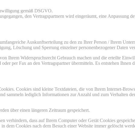
e Einwilligung gemäß DSGVO.
usgegangen, den Vertragspartnern wird eingeräumt, eine Anpassung der
umfangreiche Auskunftserteilung zu den zu Ihrer Person / Ihrem Unter
gung, Löschung und Sperrung einzelner personenbezogener Daten ver
von Ihrem Widerspruchsrecht Gebrauch machen und die erteilte Einwill
oder per Fax an den Vertragspartner übermitteln. Es entstehen Ihnen d
Cookies. Cookies sind kleine Textdateien, die von Ihrem Internet-Bro
 und sammeln lediglich Informationen zur Anzahl und zum Verhalten de
erden über einen längeren Zeitraum gespeichert.
n verhindern, dass auf Ihrem Computer oder Gerät Cookies gespeichert
n, in dem Cookies nach dem Besuch einer Website immer gelöscht werd