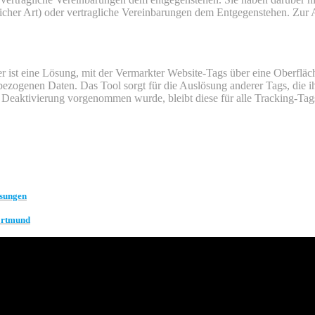
icher Art) oder vertragliche Vereinbarungen dem Entgegenstehen. Zur 
ist eine Lösung, mit der Vermarkter Website-Tags über eine Oberfläc
nbezogenen Daten. Das Tool sorgt für die Auslösung anderer Tags, die 
 Deaktivierung vorgenommen wurde, bleibt diese für alle Tracking-Tag
isungen
Dortmund