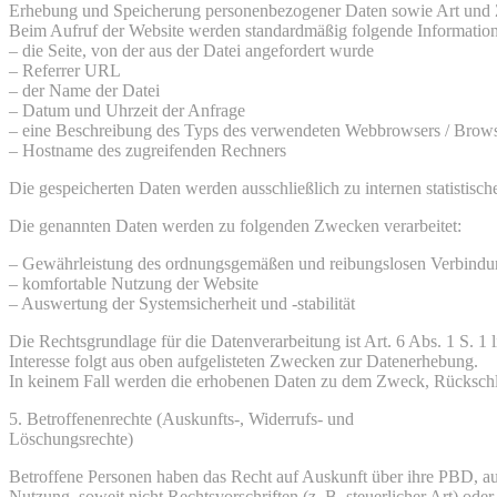
Erhebung und Speicherung personenbezogener Daten sowie Art un
Beim Aufruf der Website werden standardmäßig folgende Informatione
– die Seite, von der aus der Datei angefordert wurde
– Referrer URL
– der Name der Datei
– Datum und Uhrzeit der Anfrage
– eine Beschreibung des Typs des verwendeten Webbrowsers / Brows
– Hostname des zugreifenden Rechners
Die gespeicherten Daten werden ausschließlich zu internen statistis
Die genannten Daten werden zu folgenden Zwecken verarbeitet:
– Gewährleistung des ordnungsgemäßen und reibungslosen Verbindu
– komfortable Nutzung der Website
– Auswertung der Systemsicherheit und -stabilität
Die Rechtsgrundlage für die Datenverarbeitung ist Art. 6 Abs. 1 S. 1
Interesse folgt aus oben aufgelisteten Zwecken zur Datenerhebung.
In keinem Fall werden die erhobenen Daten zu dem Zweck, Rückschlüs
5. Betroffenenrechte (Auskunfts-, Widerrufs- und
Löschungsrechte)
Betroffene Personen haben das Recht auf Auskunft über ihre PBD, au
Nutzung, soweit nicht Rechtsvorschriften (z. B. steuerlicher Art) ode