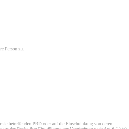
re Person zu.
r sie betreffenden PBD oder auf die Einschränkung von deren
naus das Recht, ihre Einwilligung zur Verarbeitung nach Art. 6 (1) (a)