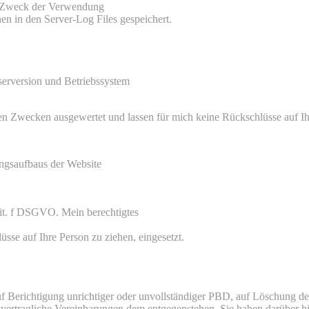
d Zweck der Verwendung
n in den Server-Log Files gespeichert.
erversion und Betriebssystem
chen Zwecken ausgewertet und lassen für mich keine Rückschlüsse auf Ih
ngsaufbaus der Website
 lit. f DSGVO. Mein berechtigtes
se auf Ihre Person zu ziehen, eingesetzt.
f Berichtigung unrichtiger oder unvollständiger PBD, auf Löschung de
r vertragliche Vereinbarungen dem entgegenstehen. Sie haben darüber hi