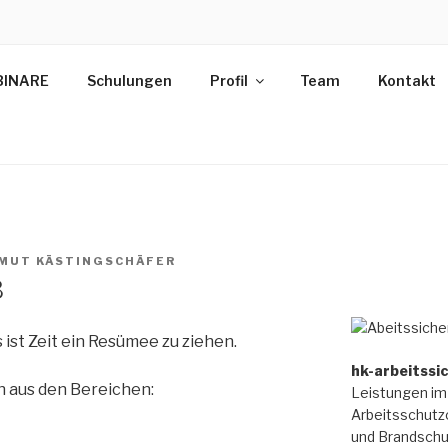
HOMAS HACHULSKI
INARE
Schulungen
Profil
Team
Kontakt
Fachmann für Arbeitssicherheit und Brandschutz
MUT KÄSTINGSCHÄFER
3
 ist Zeit ein Resümee zu ziehen.
hk-arbeitssi
n aus den Bereichen:
Leistungen im 
Arbeitsschutz
und Brandschu