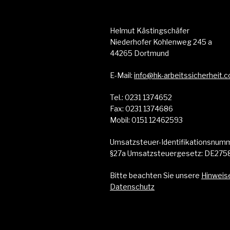
Helmut Kästingschäfer
Niederhofer Kohlenweg 245 a
44265 Dortmund
E-Mail:
info@hk-arbeitssicherheit.
Tel.: 0231 1374652
Fax: 0231 1374686
Mobil: 0151 12462593
Umsatzsteuer-Identifikationsnu
§27a Umsatzsteuergesetz: DE275
Bitte beachten Sie unsere
Hinweis
Datenschutz