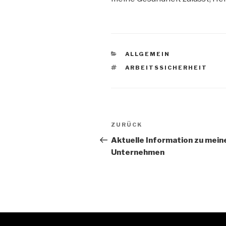
KATEGORIEN
ALLGEMEIN
SCHLAGWÖRTER
ARBEITSSICHERHEIT
Beitragsnavigation
Vorheriger
ZURÜCK
Beitrag
Aktuelle Information zu mei
Unternehmen