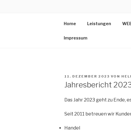
Zum
Inhalt
T
springen
Home
Leistungen
WEB
Ihr 
Impressum
VERÖFFENTLICHT
11. DEZEMBER 2023
VON
HEL
AM
Jahresbericht 202
Das Jahr 2023 geht zu Ende, es
Seit 2011 betreuen wir Kunde
Handel