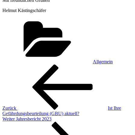
Mit freundlichen Grüßen
Helmut Kästingschäfer
Kategorien
Allgemein
Beitragsnavigation
Vorheriger
Beitrag
Zurück
Ist Ihre
Gefährdungsbeurteilung (GBU) aktuell?
Nächster
Weiter
Jahresbericht 2023
Beitrag