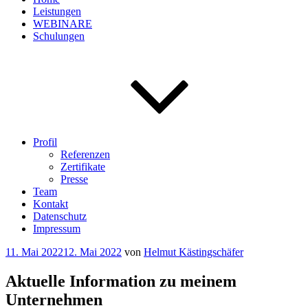
Leistungen
WEBINARE
Schulungen
Profil
Referenzen
Zertifikate
Presse
Team
Kontakt
Datenschutz
Impressum
Veröffentlicht
11. Mai 2022
12. Mai 2022
von
Helmut Kästingschäfer
am
Aktuelle Information zu meinem
Unternehmen