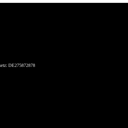
esetz: DE275872878