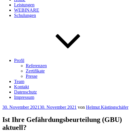
Leistungen
WEBINARE
Schulungen
Profil
Referenzen
Zertifikate
Presse
Team
Kontakt
Datenschutz
Impressum
Veröffentlicht
30. November 2021
30. November 2021
von
Helmut Kästingschäfer
am
Ist Ihre Gefährdungsbeurteilung (GBU)
aktuell?