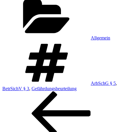
Allgemein
Schlagwörter
ArbSchG § 5
,
BetrSichV § 3
,
Gefährdungsbeurteilung
Beitragsnavigation
Vorheriger
Beitrag