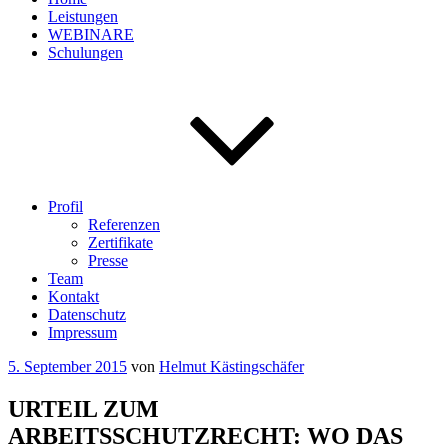
Leistungen
WEBINARE
Schulungen
Profil
Referenzen
Zertifikate
Presse
Team
Kontakt
Datenschutz
Impressum
Veröffentlicht
5. September 2015
von
Helmut Kästingschäfer
am
URTEIL ZUM
ARBEITSSCHUTZRECHT: WO DAS