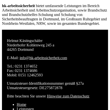
hk-arbeitssicherheit
bietet umfassende Leistungen im Bereich
Arbeitssicherheit und Arbeitsschutzorganisation, sowie Brandschutz
und Brandschutzhelfer-Schulung und Schulung von
Sicherheitsbeauftragten in Dortmund, im Großraum Ruhrgebiet und
Nordrhein-Westfalen, NRW, sowie im gesamten Bundesgebiet.
Helmut Kästingschäfer
Niederhofer Kohlenweg 245 a
44265 Dortmund
E-Mail:
info@hk-arbeitssicherheit.com
Tel.: 0231 1374652
Fax: 0231 1374686
Mobil: 0151 12462593
Umsatzsteuer-Identifikationsnummer gemäß §27a
Umsatzsteuergesetz: DE275872878
Bitte beachten Sie unsere
Hinweise zum Datenschutz
Home
Leistungen