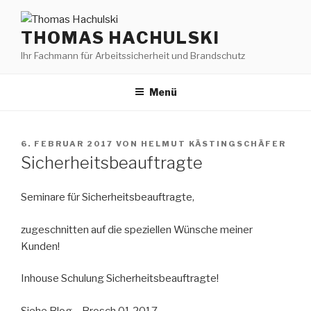
Zum
Inhalt
THOMAS HACHULSKI
springen
Ihr Fachmann für Arbeitssicherheit und Brandschutz
Menü
VERÖFFENTLICHT
6. FEBRUAR 2017
VON
HELMUT KÄSTINGSCHÄFER
AM
Sicherheitsbeauftragte
Seminare für Sicherheitsbeauftragte,
zugeschnitten auf die speziellen Wünsche meiner
Kunden!
Inhouse Schulung Sicherheitsbeauftragte!
Siehe Blog – Brosch 01 2017