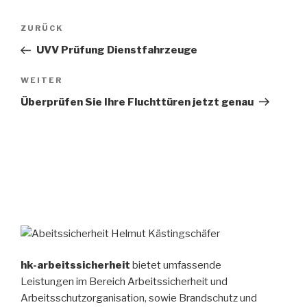
Beitragsnavigation
Vorheriger
ZURÜCK
Beitrag
UVV Prüfung Dienstfahrzeuge
Nächster
WEITER
Beitrag
Überprüfen Sie Ihre Fluchttüren jetzt genau
hk-arbeitssicherheit
bietet umfassende
Leistungen im Bereich Arbeitssicherheit und
Arbeitsschutzorganisation, sowie Brandschutz und