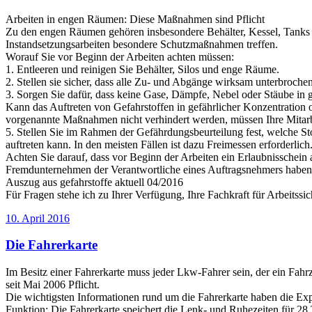
Arbeiten in engen Räumen: Diese Maßnahmen sind Pflicht
Zu den engen Räumen gehören insbesondere Behälter, Kessel, Tanks u
Instandsetzungsarbeiten besondere Schutzmaßnahmen treffen.
Worauf Sie vor Beginn der Arbeiten achten müssen:
1. Entleeren und reinigen Sie Behälter, Silos und enge Räume.
2. Stellen sie sicher, dass alle Zu- und Abgänge wirksam unterbroch
3. Sorgen Sie dafür, dass keine Gase, Dämpfe, Nebel oder Stäube in
Kann das Auftreten von Gefahrstoffen in gefährlicher Konzentration
vorgenannte Maßnahmen nicht verhindert werden, müssen Ihre Mitarb
5. Stellen Sie im Rahmen der Gefährdungsbeurteilung fest, welche St
auftreten kann. In den meisten Fällen ist dazu Freimessen erforderlic
Achten Sie darauf, dass vor Beginn der Arbeiten ein Erlaubnisschein 
Fremdunternehmen der Verantwortliche eines Auftragsnehmers haben d
Auszug aus gefahrstoffe aktuell 04/2016
Für Fragen stehe ich zu Ihrer Verfügung, Ihre Fachkraft für Arbeitssic
Veröffentlicht
10. April 2016
am
Die Fahrerkarte
Im Besitz einer Fahrerkarte muss jeder Lkw-Fahrer sein, der ein Fah
seit Mai 2006 Pflicht.
Die wichtigsten Informationen rund um die Fahrerkarte haben die Ex
Funktion: Die Fahrerkarte speichert die Lenk- und Ruhezeiten für 28 