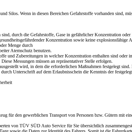
nd Silos. Wenn in diesen Bereichen Gefahrstoffe vorhanden sind, müss
en sind, durch die Gefahrstoffe, Gase in gefährlicher Konzentration od
 gesundheitsgefährdender Konzentration sowie keine explosionsfähige 
 oder Menge durch
eiter Atemschutz benutzen.
offe und Zubereitungen in welcher Konzentration enthalten sind oder i
h. Diese Messungen müssen an repräsentativer Stelle erfolgen.
ausgestellt wird, in dem die erforderlichen Maßnahmen festgelegt sind
urch Unterschrift auf dem Erlaubnisschein die Kenntnis der festgele
herheit
rzeug für den gewerblichen Transport von Personen bzw. Gütern mit eine
perten von TÜV SÜD Auto Service für Sie übersichtlich zusammengeste
Tage sowie die Daten zur Identität des Fahrers. Somit ist die Fahrerka