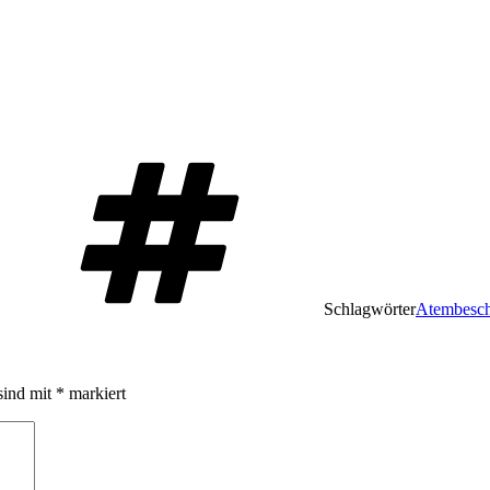
Schlagwörter
Atembesc
sind mit
*
markiert