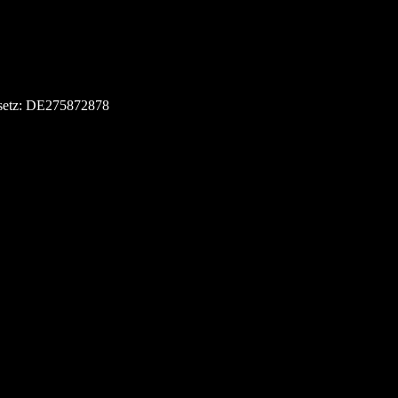
esetz: DE275872878