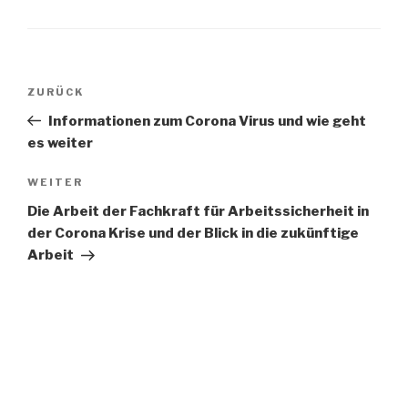
Beitragsnavigation
Vorheriger
ZURÜCK
Beitrag
Informationen zum Corona Virus und wie geht
es weiter
Nächster
WEITER
Beitrag
Die Arbeit der Fachkraft für Arbeitssicherheit in
der Corona Krise und der Blick in die zukünftige
Arbeit