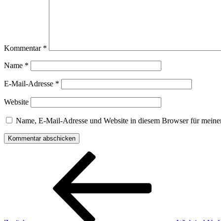
Kommentar
*
Name
*
E-Mail-Adresse
*
Website
Name, E-Mail-Adresse und Website in diesem Browser für meine
Beitragsnavigation
Vorheriger
Beitrag