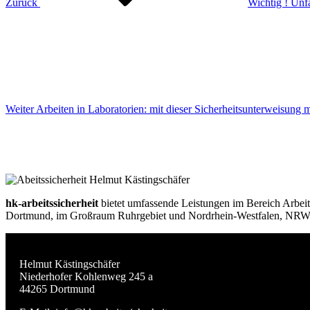
Zurück
Wichtig ! Unf
Nächster
Beitrag
Weiter
Arbeiten in Laboratorien: mit dieser Sicherheitsunterweisung m
hk-arbeitssicherheit
bietet umfassende Leistungen im Bereich Arbeit
Dortmund, im Großraum Ruhrgebiet und Nordrhein-Westfalen, NRW,
Helmut Kästingschäfer
Niederhofer Kohlenweg 245 a
44265 Dortmund