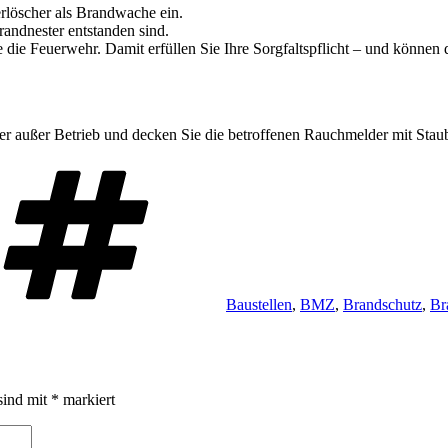
erlöscher als Brandwache ein.
randnester entstanden sind.
e die Feuerwehr. Damit erfüllen Sie Ihre Sorgfaltspflicht – und könne
 außer Betrieb und decken Sie die betroffenen Rauchmelder mit Stau
Schlagwörter
Baustellen
,
BMZ
,
Brandschutz
,
Br
sind mit
*
markiert