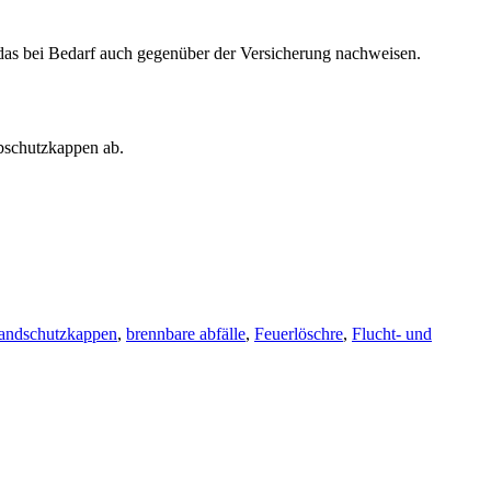
n das bei Bedarf auch gegenüber der Versicherung nachweisen.
bschutzkappen ab.
andschutzkappen
,
brennbare abfälle
,
Feuerlöschre
,
Flucht- und