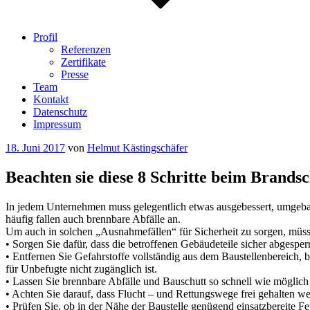
Profil
Referenzen
Zertifikate
Presse
Team
Kontakt
Datenschutz
Impressum
Veröffentlicht
18. Juni 2017
von
Helmut Kästingschäfer
am
Beachten sie diese 8 Schritte beim Brands
In jedem Unternehmen muss gelegentlich etwas ausgebessert, umgebaut
häufig fallen auch brennbare Abfälle an.
Um auch in solchen „Ausnahmefällen“ für Sicherheit zu sorgen, müsse
• Sorgen Sie dafür, dass die betroffenen Gebäudeteile sicher abgesper
• Entfernen Sie Gefahrstoffe vollständig aus dem Baustellenbereich,
für Unbefugte nicht zugänglich ist.
• Lassen Sie brennbare Abfälle und Bauschutt so schnell wie möglich
• Achten Sie darauf, dass Flucht – und Rettungswege frei gehalten w
• Prüfen Sie, ob in der Nähe der Baustelle genügend einsatzbereite F