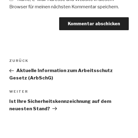
Browser für meinen nächsten Kommentar speichern.
Beitragsnavigation
Vorheriger
ZURÜCK
Beitrag
Aktuelle Information zum Arbeitsschutz
Gesetz (ArbSchG)
Nächster
WEITER
Beitrag
Ist Ihre Sicherheitskennzeichnung auf dem
neuesten Stand?